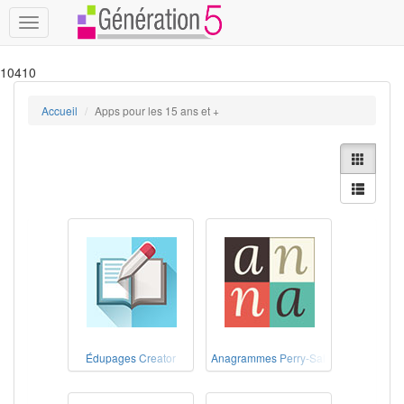
Toggle
navigation
10410
Accueil
Apps pour les 15 ans et +
Édupages Creator
Anagrammes Perry-Salkow