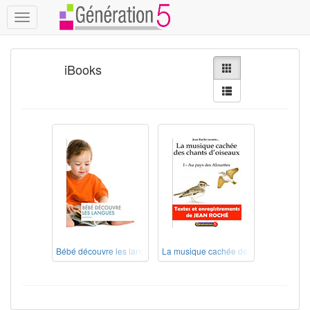
Toggle
navigation
iBooks
Bébé découvre les langues (iBook)
La musique cachée des chants d'oiseau