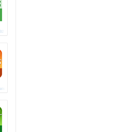
-B2
ais intermédiaire