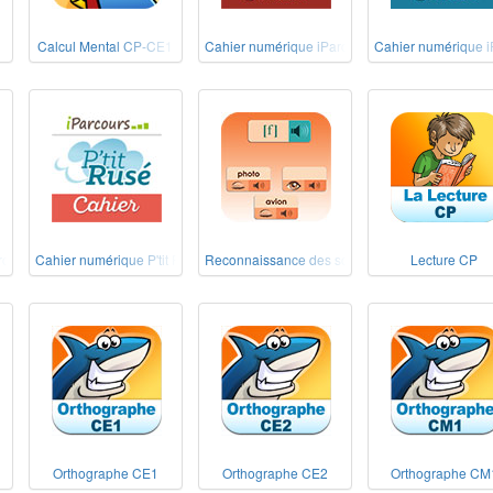
Calcul Mental CP-CE1
Cahier numérique iParcours Maths CE2
Cahier numérique i
rcours Maths CM2 éd. 2020
Cahier numérique P'tit Rusé Maths Cycle 3
Reconnaissance des sons
Lecture CP
Orthographe CE1
Orthographe CE2
Orthographe CM