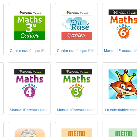
rcours Maths 4e
Cahier numérique iParcours Maths 3e
Cahier numérique P'tit Rusé Maths Cycle 3
Manuel iParcours M
hs 5e
Manuel iParcours Maths 4e
Manuel iParcours Maths 3e
La calculatrice cas