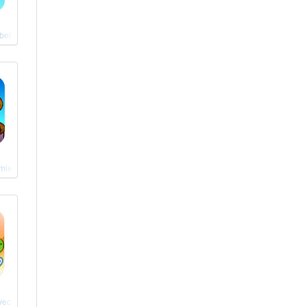
bet
miers jeux
avec Max & Coco