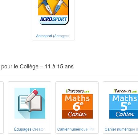
Acrosport (Acrogym)
pour le Collège – 11 à 15 ans
Édupages Creator
Cahier numérique iParcours Maths 6e
Cahier numérique i