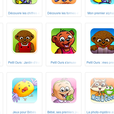
Découvre les chiffres et les nombres !
Découvre les formes et les couleurs !
Mon premier alpha
 !
Petit Ours : Jardin d'éveil
Petit Ours s'amuse
Petit Ours : mes pre
ngues
Jeux pour Bébés
Bébé, ses premiers jeux
La photo-mystère 