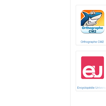
Orthographe CM2
Encyclopédie Universa