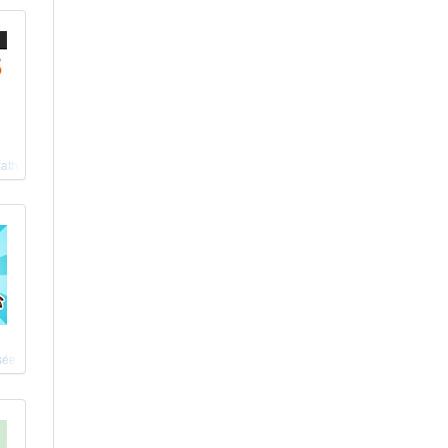
aths 6e
sée