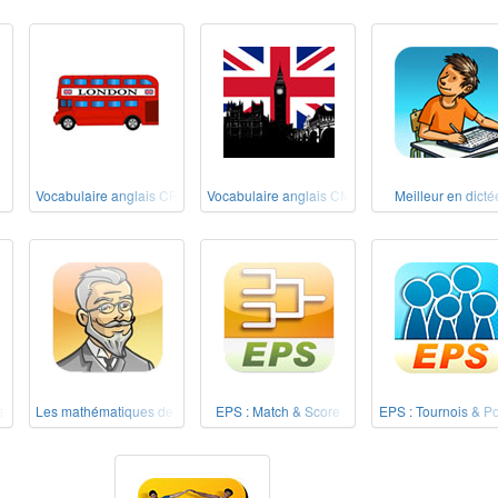
Vocabulaire anglais CP-CE1-CE2
Vocabulaire anglais CM1-CM2
Meilleur en dicté
lis école
Les mathématiques de nos grands-pères
EPS : Match & Score
EPS : Tournois & P