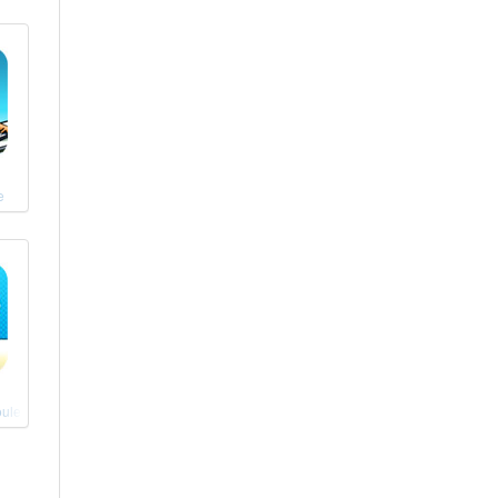
e
oule