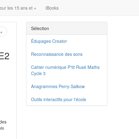
our les 15 ans et +
iBooks
Sélection
→
Édupages Creator
CE2
Reconnaissance des sons
Cahier numérique P'tit Rusé Maths
Cycle 3
Anagrammes Perry-Salkow
Outils interactifs pour l'école
 des
oix