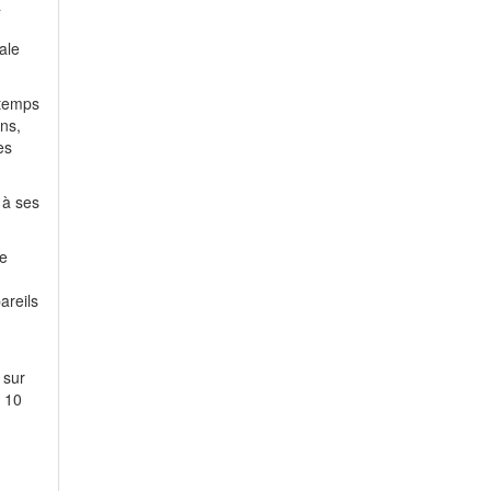
à
ale
 temps
ons,
es
 à ses
e
areils
 sur
à 10