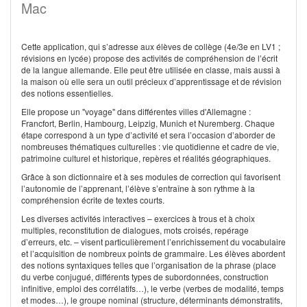
Mac
Cette application, qui s’adresse aux élèves de collège (4e/3e en LV1 ;
révisions en lycée) propose des activités de compréhension de l’écrit
de la langue allemande. Elle peut être utilisée en classe, mais aussi à
la maison où elle sera un outil précieux d’apprentissage et de révision
des notions essentielles.
Elle propose un "voyage" dans différentes villes d'Allemagne :
Francfort, Berlin, Hambourg, Leipzig, Munich et Nuremberg. Chaque
étape correspond à un type d’activité et sera l’occasion d’aborder de
nombreuses thématiques culturelles : vie quotidienne et cadre de vie,
patrimoine culturel et historique, repères et réalités géographiques.
Grâce à son dictionnaire et à ses modules de correction qui favorisent
l’autonomie de l’apprenant, l’élève s’entraîne à son rythme à la
compréhension écrite de textes courts.
Les diverses activités interactives – exercices à trous et à choix
multiples, reconstitution de dialogues, mots croisés, repérage
d’erreurs, etc. – visent particulièrement l’enrichissement du vocabulaire
et l’acquisition de nombreux points de grammaire. Les élèves abordent
des notions syntaxiques telles que l’organisation de la phrase (place
du verbe conjugué, différents types de subordonnées, construction
infinitive, emploi des corrélatifs…), le verbe (verbes de modalité, temps
et modes…), le groupe nominal (structure, déterminants démonstratifs,